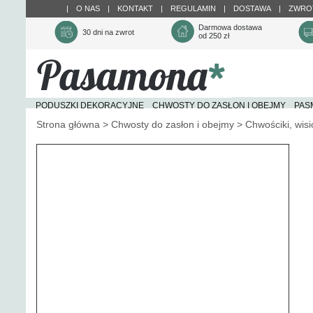
|
O NAS
|
KONTAKT
|
REGULAMIN
|
DOSTAWA
|
ZWRO
Darmowa dostawa
30 dni na zwrot
od 250 zł
Pasamona
PODUSZKI DEKORACYJNE
CHWOSTY DO ZASŁON I OBEJMY
PAS
Strona główna
>
Chwosty do zasłon i obejmy
>
Chwościki, wisio