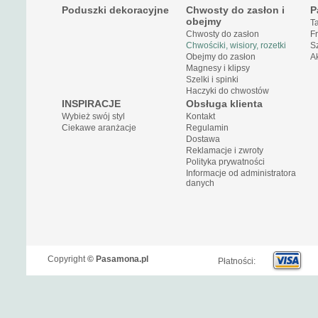
Poduszki dekoracyjne
Chwosty do zasłon i
P
obejmy
Ta
Chwosty do zasłon
Fr
Chwościki, wisiory, rozetki
Sz
Obejmy do zasłon
Ak
Magnesy i klipsy
Szelki i spinki
Haczyki do chwostów
INSPIRACJE
Obsługa klienta
Wybież swój styl
Kontakt
Ciekawe aranżacje
Regulamin
Dostawa
Reklamacje i zwroty
Polityka prywatności
Informacje od administratora
danych
Copyright
©
Pasamona.pl
Płatności: