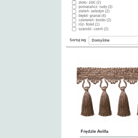
złoto- żółć (2)
pomarańcz- rudy (3)
zieleń- seledyn (2)
błękit- granat (4)
czerwień- bordo (2)
róż- fiolet (1)
szarość- czerń (2)
Sortuj wg
Frędzle Avilla