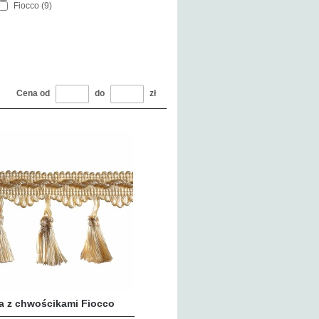
Fiocco (9)
Cena od
do
zł
a z chwościkami Fiocco