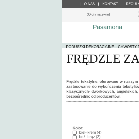
|
O NAS
|
KONTAKT
|
REGUL
30 dni na zwrot
Pasamona
PODUSZKI DEKORACYJNE
CHWOSTY D
FRĘDZLE Z
Frędzle tekstylne, oferowane w naszym 
zastosowanie do wykończenia tekstylió
klasycznych- dworkowych, angielskich,
bezpośrednio od producentów.
----------------------------------------------------------
Kolor:
biel- krem (4)
beż- brąz (2)