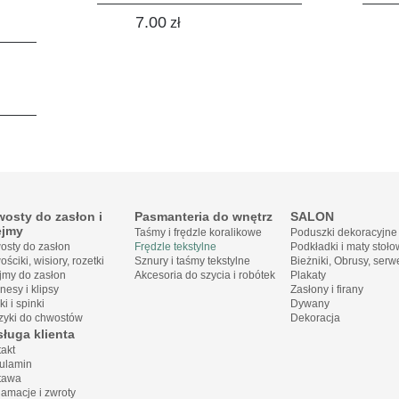
7.00
zł
osty do zasłon i
Pasmanteria do wnętrz
SALON
ejmy
Taśmy i frędzle koralikowe
Poduszki dekoracyjne
osty do zasłon
Frędzle tekstylne
Podkładki i maty stoł
ściki, wisiory, rozetki
Sznury i taśmy tekstylne
Bieżniki, Obrusy, serw
jmy do zasłon
Akcesoria do szycia i robótek
Plakaty
esy i klipsy
Zasłony i firany
ki i spinki
Dywany
zyki do chwostów
Dekoracja
ługa klienta
akt
ulamin
tawa
amacje i zwroty