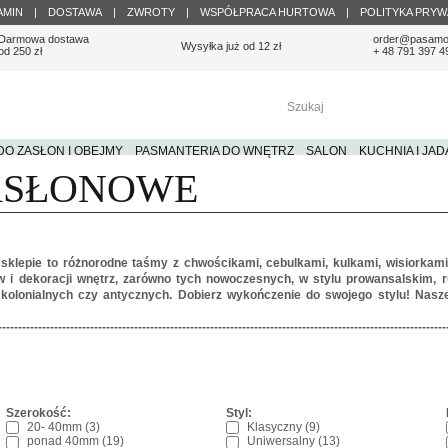
AMIN
|
DOSTAWA
|
ZWROTY
|
WSPÓŁPRACA HURTOWA
|
POLITYKA PRYW
Darmowa dostawa
order@pasamo
Wysyłka już od 12 zł
od 250 zł
+ 48 791 397 4
O ZASŁON I OBEJMY
PASMANTERIA DO WNĘTRZ
SALON
KUCHNIA I JAD
ASŁONOWE
sklepie to różnorodne taśmy z chwościkami, cebulkami, kulkami, wisiorkami
w i dekoracji wnętrz, zarówno tych nowoczesnych, w stylu prowansalskim, r
 kolonialnych czy antycznych. Dobierz wykończenie do swojego stylu! Nasz
----------------------------------------------------------------------------------------------------------------
Szerokość:
Styl:
20- 40mm (3)
Klasyczny (9)
ponad 40mm (19)
Uniwersalny (13)