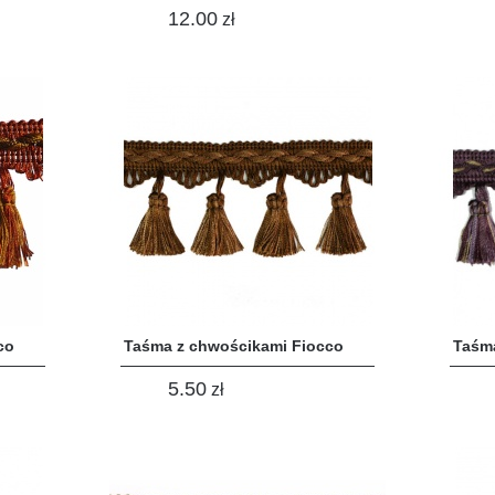
12.00
zł
co
Taśma z chwościkami Fiocco
Taśm
5.50
zł