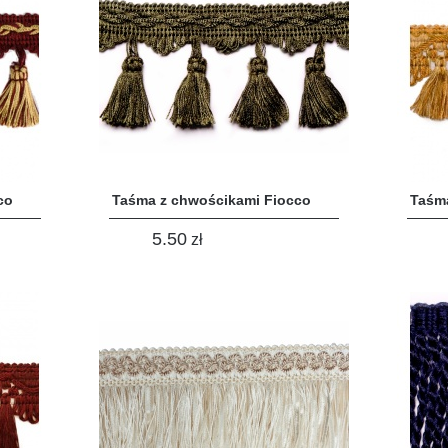
co
Taśma z chwościkami Fiocco
Taśm
5.50
zł