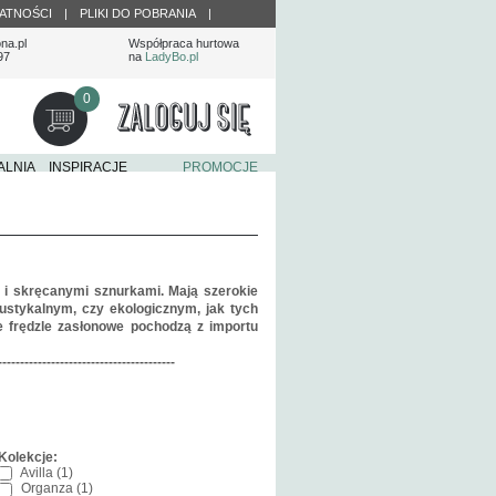
ATNOŚCI
|
PLIKI DO POBRANIA
|
na.pl
Współpraca hurtowa
97
na
LadyBo.pl
0
ALNIA
INSPIRACJE
PROMOCJE
 i skręcanymi sznurkami. Mają szerokie
ustykalnym, czy ekologicznym, jak tych
e frędzle zasłonowe pochodzą z importu
----------------------------------------
Kolekcje:
Avilla (1)
Organza (1)