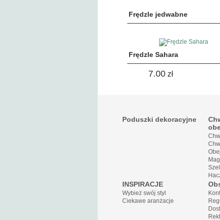
Frędzle jedwabne
Frędzle Sahara
7.00
zł
Poduszki dekoracyjne
Chw
ob
Chw
Chwo
Obe
Magn
Szel
Hac
INSPIRACJE
Obs
Wybież swój styl
Kont
Ciekawe aranżacje
Reg
Dos
Rekl